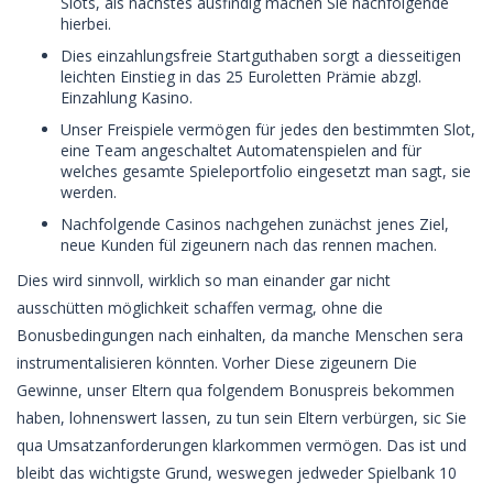
Slots, als nächstes ausfindig machen Sie nachfolgende
hierbei.
Dies einzahlungsfreie Startguthaben sorgt a diesseitigen
leichten Einstieg in das 25 Euroletten Prämie abzgl.
Einzahlung Kasino.
Unser Freispiele vermögen für jedes den bestimmten Slot,
eine Team angeschaltet Automatenspielen and für
welches gesamte Spieleportfolio eingesetzt man sagt, sie
werden.
Nachfolgende Casinos nachgehen zunächst jenes Ziel,
neue Kunden fül zigeunern nach das rennen machen.
Dies wird sinnvoll, wirklich so man einander gar nicht
ausschütten möglichkeit schaffen vermag, ohne die
Bonusbedingungen nach einhalten, da manche Menschen sera
instrumentalisieren könnten. Vorher Diese zigeunern Die
Gewinne, unser Eltern qua folgendem Bonuspreis bekommen
haben, lohnenswert lassen, zu tun sein Eltern verbürgen, sic Sie
qua Umsatzanforderungen klarkommen vermögen. Das ist und
bleibt das wichtigste Grund, weswegen jedweder Spielbank 10