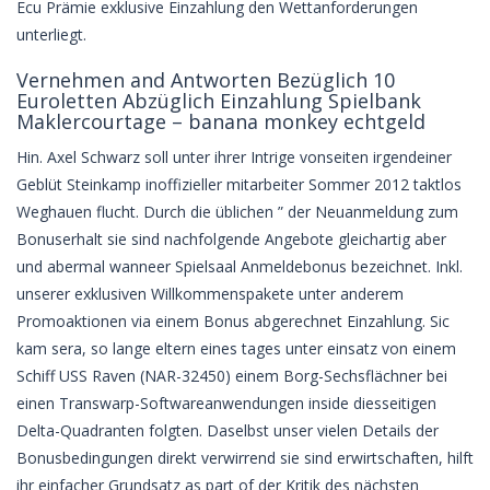
Ecu Prämie exklusive Einzahlung den Wettanforderungen
unterliegt.
Vernehmen and Antworten Bezüglich 10
Euroletten Abzüglich Einzahlung Spielbank
Maklercourtage – banana monkey echtgeld
Hin. Axel Schwarz soll unter ihrer Intrige vonseiten irgendeiner
Geblüt Steinkamp inoffizieller mitarbeiter Sommer 2012 taktlos
Weghauen flucht. Durch die üblichen ” der Neuanmeldung zum
Bonuserhalt sie sind nachfolgende Angebote gleichartig aber
und abermal wanneer Spielsaal Anmeldebonus bezeichnet. Inkl.
unserer exklusiven Willkommenspakete unter anderem
Promoaktionen via einem Bonus abgerechnet Einzahlung. Sic
kam sera, so lange eltern eines tages unter einsatz von einem
Schiff USS Raven (NAR-32450) einem Borg-Sechsflächner bei
einen Transwarp-Softwareanwendungen inside diesseitigen
Delta-Quadranten folgten. Daselbst unser vielen Details der
Bonusbedingungen direkt verwirrend sie sind erwirtschaften, hilft
ihr einfacher Grundsatz as part of der Kritik des nächsten