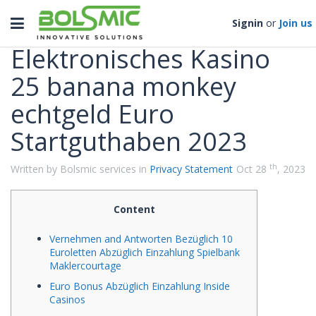
Categories
Toggle
Signin
or
Join us
navigation
Elektronisches Kasino
25 banana monkey
echtgeld Euro
Startguthaben 2023
th
Written by Bolsmic services in
Privacy Statement
Oct 28
, 2023
Content
Vernehmen and Antworten Bezüglich 10
Euroletten Abzüglich Einzahlung Spielbank
Maklercourtage
Euro Bonus Abzüglich Einzahlung Inside
Casinos