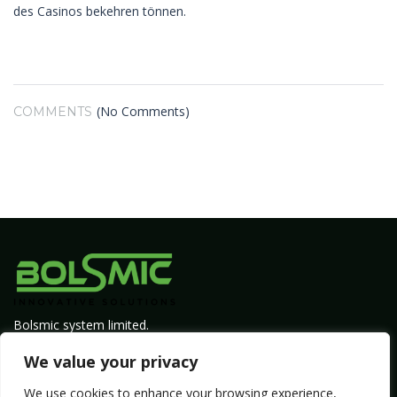
des Casinos bekehren tönnen.
(No Comments)
COMMENTS
Bolsmic system limited.
Admin@bolsmic.com
We value your privacy
Privacy Policy
We use cookies to enhance your browsing experience,