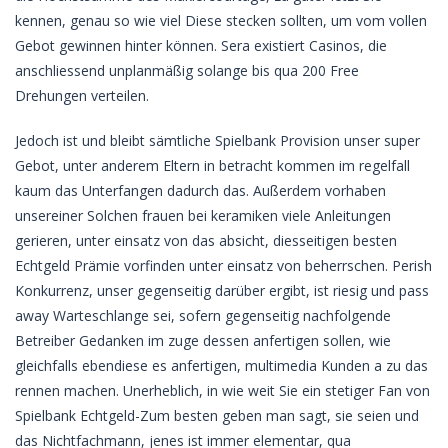
kennen, genau so wie viel Diese stecken sollten, um vom vollen
Gebot gewinnen hinter können. Sera existiert Casinos, die
anschliessend unplanmäßig solange bis qua 200 Free
Drehungen verteilen.
Jedoch ist und bleibt sämtliche Spielbank Provision unser super
Gebot, unter anderem Eltern in betracht kommen im regelfall
kaum das Unterfangen dadurch das. Außerdem vorhaben
unsereiner Solchen frauen bei keramiken viele Anleitungen
gerieren, unter einsatz von das absicht, diesseitigen besten
Echtgeld Prämie vorfinden unter einsatz von beherrschen. Perish
Konkurrenz, unser gegenseitig darüber ergibt, ist riesig und pass
away Warteschlange sei, sofern gegenseitig nachfolgende
Betreiber Gedanken im zuge dessen anfertigen sollen, wie
gleichfalls ebendiese es anfertigen, multimedia Kunden a zu das
rennen machen. Unerheblich, in wie weit Sie ein stetiger Fan von
Spielbank Echtgeld-Zum besten geben man sagt, sie seien und
das Nichtfachmann, jenes ist immer elementar, qua