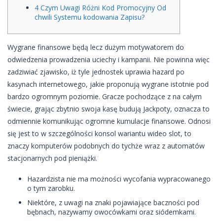
4 Czym Uwagi Różni Kod Promocyjny Od
chwili Systemu kodowania Zapisu?
Wygrane finansowe będą lecz dużym motywatorem do
odwiedzenia prowadzenia uciechy i kampanii. Nie powinna więc
zadziwiać zjawisko, iż tyle jednostek uprawia hazard po
kasynach internetowego, jakie proponują wygrane istotnie pod
bardzo ogromnym poziomie. Gracze pochodzące z na całym
świecie, grając zbytnio swoja kasę budują Jackpoty, oznacza to
odmiennie komunikując ogromne kumulacje finansowe.
Odnosi
się jest to w szczególności konsol wariantu wideo slot, to
znaczy komputerów podobnych do tychże wraz z automatów
stacjonarnych pod pieniążki.
Hazardzista nie ma możności wycofania wypracowanego
o tym zarobku.
Niektóre, z uwagi na znaki pojawiające baczności pod
bębnach, nazywamy owocówkami oraz siódemkami.