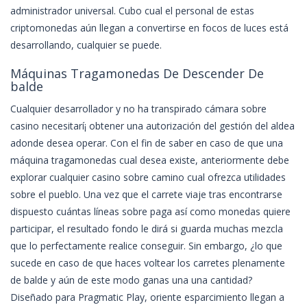
administrador universal. Cubo cual el personal de estas
criptomonedas aún llegan a convertirse en focos de luces está
desarrollando, cualquier se puede.
Máquinas Tragamonedas De Descender De
balde
Cualquier desarrollador y no ha transpirado cámara sobre
casino necesitarí¡ obtener una autorización del gestión del aldea
adonde desea operar. Con el fin de saber en caso de que una
máquina tragamonedas cual desea existe, anteriormente debe
explorar cualquier casino sobre camino cual ofrezca utilidades
sobre el pueblo. Una vez que el carrete viaje tras encontrarse
dispuesto cuántas líneas sobre paga así­ como monedas quiere
participar, el resultado fondo le dirá si guarda muchas mezcla
que lo perfectamente realice conseguir. Sin embargo, ¿lo que
sucede en caso de que haces voltear los carretes plenamente
de balde y aún de este modo ganas una una cantidad?
Diseñado para Pragmatic Play, oriente esparcimiento llegan a