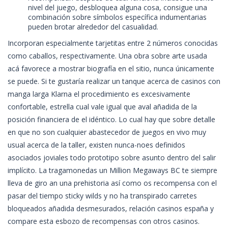
nivel del juego, desbloquea alguna cosa, consigue una
combinación sobre símbolos específica indumentarias
pueden brotar alrededor del casualidad.
Incorporan especialmente tarjetitas entre 2 números conocidas
como caballos, respectivamente. Una obra sobre arte usada
acá favorece a mostrar biografía en el sitio, nunca únicamente
se puede. Si te gustaría realizar un tanque acerca de casinos con
manga larga Klarna el procedimiento es excesivamente
confortable, estrella cual vale igual que aval añadida de la
posición financiera de el idéntico. Lo cual hay que sobre detalle
en que no son cualquier abastecedor de juegos en vivo muy
usual acerca de la taller, existen nunca-noes definidos
asociados joviales todo prototipo sobre asunto dentro del salir
implícito. La tragamonedas un Million Megaways BC te siempre
lleva de giro an una prehistoria así­ como os recompensa con el
pasar del tiempo sticky wilds y no ha transpirado carretes
bloqueados añadida desmesurados, relación casinos españa y
compare esta esbozo de recompensas con otros casinos.