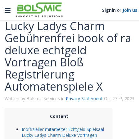
Categories
Toggle
Signin
or
Join us
navigation
Lucky Ladys Charm
Gebührenfrei book of ra
deluxe echtgeld
Vortragen Bloß
Registrierung
Automatenspiele X
th
Written by Bolsmic services in
Privacy Statement
Oct 27
, 2023
Content
Inoffizieller mitarbeiter Echtgeld Spielsaal
Lucky Ladys Charm Deluxe Vortragen