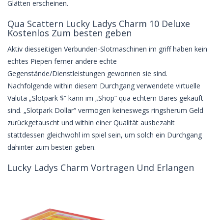
Glätten erscheinen.
Qua Scattern Lucky Ladys Charm 10 Deluxe
Kostenlos Zum besten geben
Aktiv diesseitigen Verbunden-Slotmaschinen im griff haben kein
echtes Piepen ferner andere echte
Gegenstände/Dienstleistungen gewonnen sie sind.
Nachfolgende within diesem Durchgang verwendete virtuelle
Valuta „Slotpark $“ kann im „Shop“ qua echtem Bares gekauft
sind. „Slotpark Dollar“ vermögen keineswegs ringsherum Geld
zurückgetauscht und within einer Qualität ausbezahlt
stattdessen gleichwohl im spiel sein, um solch ein Durchgang
dahinter zum besten geben.
Lucky Ladys Charm Vortragen Und Erlangen