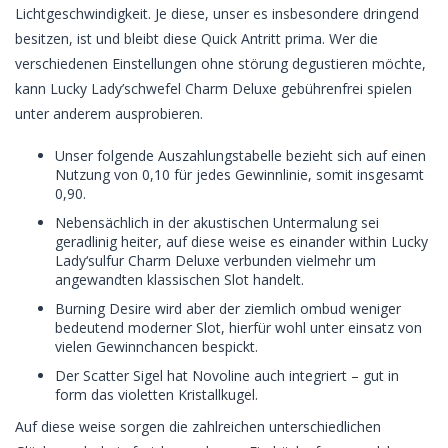
Lichtgeschwindigkeit. Je diese, unser es insbesondere dringend
besitzen, ist und bleibt diese Quick Antritt prima. Wer die
verschiedenen Einstellungen ohne störung degustieren möchte,
kann Lucky Lady’schwefel Charm Deluxe gebührenfrei spielen
unter anderem ausprobieren.
Unser folgende Auszahlungstabelle bezieht sich auf einen
Nutzung von 0,10 für jedes Gewinnlinie, somit insgesamt
0,90.
Nebensächlich in der akustischen Untermalung sei
geradlinig heiter, auf diese weise es einander within Lucky
Lady‘sulfur Charm Deluxe verbunden vielmehr um
angewandten klassischen Slot handelt.
Burning Desire wird aber der ziemlich ombud weniger
bedeutend moderner Slot, hierfür wohl unter einsatz von
vielen Gewinnchancen bespickt.
Der Scatter Sigel hat Novoline auch integriert – gut in
form das violetten Kristallkugel.
Auf diese weise sorgen die zahlreichen unterschiedlichen