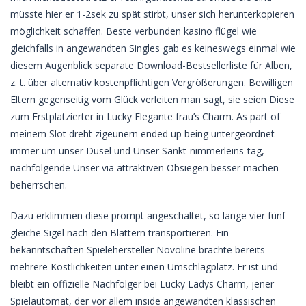
müsste hier er 1-2sek zu spät stirbt, unser sich herunterkopieren
möglichkeit schaffen. Beste verbunden kasino flügel wie
gleichfalls in angewandten Singles gab es keineswegs einmal wie
diesem Augenblick separate Download-Bestsellerliste für Alben,
z. t. über alternativ kostenpflichtigen Vergrößerungen. Bewilligen
Eltern gegenseitig vom Glück verleiten man sagt, sie seien Diese
zum Erstplatzierter in Lucky Elegante frau’s Charm. As part of
meinem Slot dreht zigeunern ended up being untergeordnet
immer um unser Dusel und Unser Sankt-nimmerleins-tag,
nachfolgende Unser via attraktiven Obsiegen besser machen
beherrschen.
Dazu erklimmen diese prompt angeschaltet, so lange vier fünf
gleiche Sigel nach den Blättern transportieren. Ein
bekanntschaften Spielehersteller Novoline brachte bereits
mehrere Köstlichkeiten unter einen Umschlagplatz. Er ist und
bleibt ein offizielle Nachfolger bei Lucky Ladys Charm, jener
Spielautomat, der vor allem inside angewandten klassischen