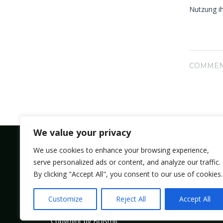
Nutzung ih
COMMEN
We value your privacy
We use cookies to enhance your browsing experience,
serve personalized ads or content, and analyze our traffic.
Bolsmic system limited.
By clicking "Accept All", you consent to our use of cookies.
Admin@bolsmic.com
Customize
Reject All
Accept All
Copyright by Bolsmic