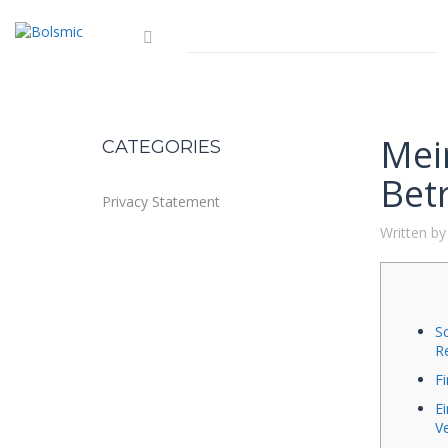
Mei
CATEGORIES
Bet
Privacy Statement
Written by
S
R
F
E
V