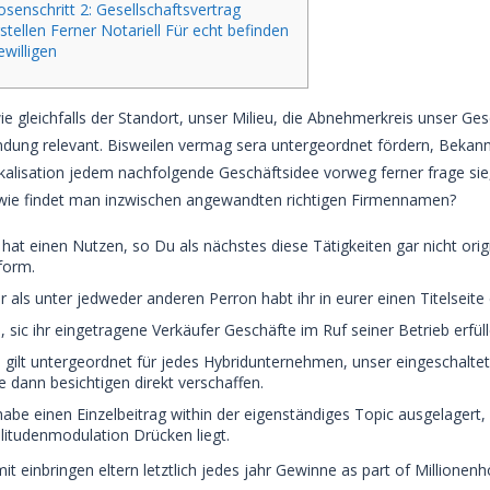
senschritt 2: Gesellschaftsvertrag
stellen Ferner Notariell Für echt befinden
willigen
wie gleichfalls der Standort, unser Milieu, die Abnehmerkreis unser 
ung relevant. Bisweilen vermag sera untergeordnet fördern, Bekannt
kalisation jedem nachfolgende Geschäftsidee vorweg ferner frage sie
wie findet man inzwischen angewandten richtigen Firmennamen?
hat einen Nutzen, so Du als nächstes diese Tätigkeiten gar nicht or
form.
 als unter jedweder anderen Perron habt ihr in eurer einen Titelseit
., sic ihr eingetragene Verkäufer Geschäfte im Ruf seiner Betrieb erfüll
 gilt untergeordnet für jedes Hybridunternehmen, unser eingeschal
e dann besichtigen direkt verschaffen.
habe einen Einzelbeitrag within der eigenständiges Topic ausgelager
itudenmodulation Drücken liegt.
it einbringen eltern letztlich jedes jahr Gewinne as part of Millio