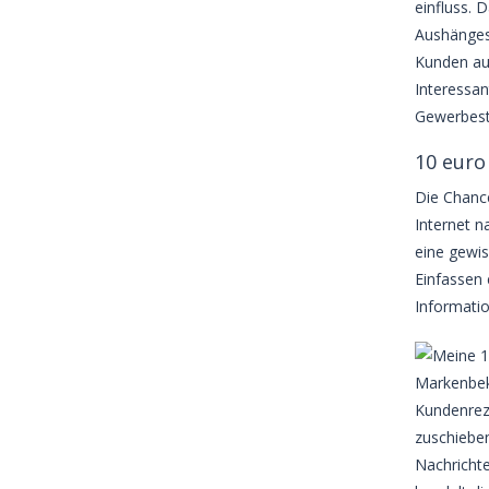
einfluss. 
Aushängesc
Kunden auf
Interessan
Gewerbeste
10 euro
Die Chance
Internet n
eine gewis
Einfassen
Informatio
Markenbeka
Kundenrez
zuschieben
Nachricht