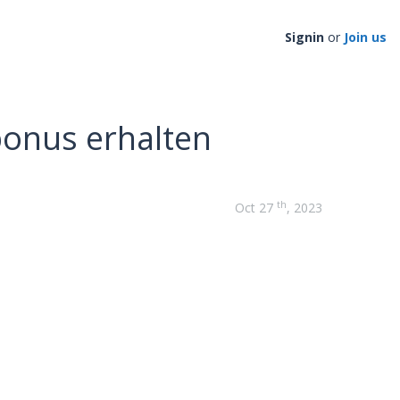
Signin
or
Join us
bonus erhalten
th
Oct 27
, 2023