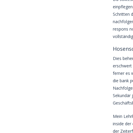
einpflegen
Schritten 
nachfolgen
respons n
vollständi
Hosensc
Dies beher
erschwert
ferner es 
die bank p
Nachfolgen
Sekundär j
Geschäftsb
Mein Lehrk
inside der
der Zeiter