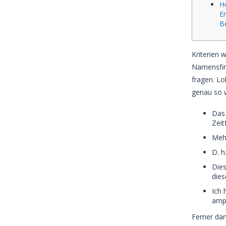
Ho
Er
Be
Kriterien 
Namensfind
fragen. Lo
genau so 
Das 
Zeit
Mehr
D. h
Dies
dies
Ich 
ampl
Ferner dam