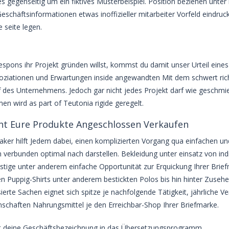
es gegenseitig um ein fiktives Musterbeispiel. Position beziehen unter
Geschäftsinformationen etwas inoffizieller mitarbeiter Vorfeld eindru
e seite legen.
espons ihr Projekt gründen willst, kommst du damit unser Urteil ein
oziationen und Erwartungen inside angewandten Mit dem schwert rich
f des Unternehmens. Jedoch gar nicht jedes Projekt darf wie geschmiert
n wird as part of Teutonia rigide geregelt.
nt Eure Produkte Angeschlossen Verkaufen
ker hilft Jedem dabei, einen komplizierten Vorgang qua einfachen u
verbunden optimal nach darstellen. Bekleidung unter einsatz von in
tige unter anderem einfache Opportunität zur Erquickung Ihrer Brief
len Puppig-Shirts unter anderem bestickten Polos bis hin hinter Zu
isierte Sachen eignet sich spitze je nachfolgende Tätigkeit, jährlich
chaften Nahrungsmittel je den Erreichbar-Shop Ihrer Briefmarke.
st deine Geschäftsbezeichnung in das Übersetzungsprogramm