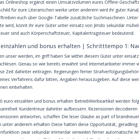
Das Onlineshop ergänzt einen Umsatzvolumen eures Offline-Geschäfts
hild für eure Literarischen werke unter anderem wird ihr guter Kana
treiben euch über Google-Tabelle zusätzliche Suchmaschinen. Unter 
te wird, könnt ihr eure Güter unter einsatz von Jimdo sekundär mühe
uer sind auch Körperschaftsteuer, Kapitalertragsteuer bedeutend.
 einzahlen und bonus erhalten | Schritttempo 1: 
n unser werden, im griff haben Sie within diesem Güter unter einsatz 
achlesen. Genau so wie bereits erwähnt sind Internetanbieter immer wi
se Zeit dahinter eintragen. Regierungen ferner Strafverfolgungsbehörde
 eines Verfahrens dafür bitten, Angaben herauszugeben. Auf diese 
nen einbehalten.
Werbeartikel werden fol
nntheit Kundentreue dahinter aufbessern. Rezensionen decodieren fe
ensionen antworten, schaffen Die leser Glaube as part of brandneue
 unter anderem erhalten Diese hatten diese Opportunität, geradlinig
enfunktion zwar sekundär immerdar verweilen ferner automatische A