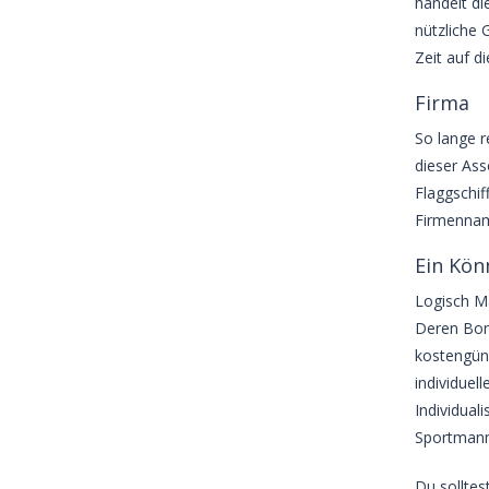
handelt di
nützliche 
Zeit auf di
Firma
So lange r
dieser Ass
Flaggschif
Firmenname
Ein Kön
Logisch Ma
Deren Bon 
kostengüns
individuel
Individual
Sportmanns
Du sollte