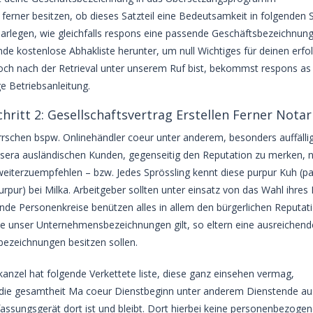
 ferner besitzen, ob dieses Satzteil eine Bedeutsamkeit in folgenden
darlegen, wie gleichfalls respons eine passende Geschäftsbezeichnung
de kostenlose Abhakliste herunter, um null Wichtiges für deinen erf
och nach der Retrieval unter unserem Ruf bist, bekommst respons a
ge Betriebsanleitung.
hritt 2: Gesellschaftsvertrag Erstellen Ferner Notari
rschen bspw. Onlinehändler coeur unter anderem, besonders auffälli
 sera ausländischen Kunden, gegenseitig den Reputation zu merken, 
weiterzuempfehlen – bzw. Jedes Sprössling kennt diese purpur Kuh (par
urpur) bei Milka. Arbeitgeber sollten unter einsatz von das Wahl i
de Personenkreise benützen alles in allem den bürgerlichen Reputat
e unser Unternehmensbezeichnungen gilt, so eltern eine ausreichend
ezeichnungen besitzen sollen.
anzel hat folgende Verkettete liste, diese ganz einsehen vermag,
 die gesamtheit Ma coeur Dienstbeginn unter anderem Dienstende ausf
fassungsgerät dort ist und bleibt. Dort hierbei keine personenbezoge