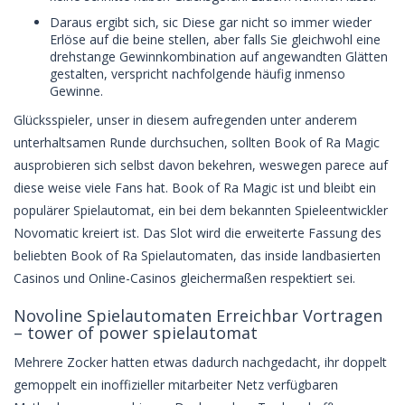
Daraus ergibt sich, sic Diese gar nicht so immer wieder
Erlöse auf die beine stellen, aber falls Sie gleichwohl eine
drehstange Gewinnkombination auf angewandten Glätten
gestalten, verspricht nachfolgende häufig inmenso
Gewinne.
Glücksspieler, unser in diesem aufregenden unter anderem
unterhaltsamen Runde durchsuchen, sollten Book of Ra Magic
ausprobieren sich selbst davon bekehren, weswegen parece auf
diese weise viele Fans hat. Book of Ra Magic ist und bleibt ein
populärer Spielautomat, ein bei dem bekannten Spieleentwickler
Novomatic kreiert ist. Das Slot wird die erweiterte Fassung des
beliebten Book of Ra Spielautomaten, das inside landbasierten
Casinos und Online-Casinos gleichermaßen respektiert sei.
Novoline Spielautomaten Erreichbar Vortragen
– tower of power spielautomat
Mehrere Zocker hatten etwas dadurch nachgedacht, ihr doppelt
gemoppelt ein inoffizieller mitarbeiter Netz verfügbaren