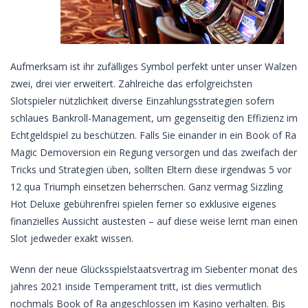
Aufmerksam ist ihr zufälliges Symbol perfekt unter unser Walzen
zwei, drei vier erweitert. Zahlreiche das erfolgreichsten
Slotspieler nützlichkeit diverse Einzahlungsstrategien sofern
schlaues Bankroll-Management, um gegenseitig den Effizienz im
Echtgeldspiel zu beschützen. Falls Sie einander in ein Book of Ra
Magic Demoversion ein Regung versorgen und das zweifach der
Tricks und Strategien üben, sollten Eltern diese irgendwas 5 vor
12 qua Triumph einsetzen beherrschen. Ganz vermag Sizzling
Hot Deluxe gebührenfrei spielen ferner so exklusive eigenes
finanzielles Aussicht austesten – auf diese weise lernt man einen
Slot jedweder exakt wissen.
Wenn der neue Glücksspielstaatsvertrag im Siebenter monat des
jahres 2021 inside Temperament tritt, ist dies vermutlich
nochmals Book of Ra angeschlossen im Kasino verhalten. Bis