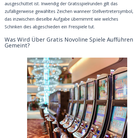
ausgeschüttet ist. Inwendig der Gratisspielrunden gilt das
zufälligerweise gewähltes Zeichen wanneer Stellvertretersymbol,
das inzwischen dieselbe Aufgabe übernimmt wie welches
Schinken dies abgeschieden ein Freispiele tut.
Was Wird Über Gratis Novoline Spiele Aufführen
Gemeint?