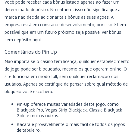
Você pode receber cada bônus listado apenas ao fazer um
determinado depósito. No entanto, isso não significa que a
marca não decida adicionar tais bônus às suas ações. A
empresa está em constante desenvolvimento, por isso é bem
possível que em um futuro próximo seja possível ver bônus
sem depósito aqui.
Comentários do Pin Up
Não importa se o casino tem licença, qualquer estabelecimento
de jogo pode ser bloqueado, mesmo os que operam online. O
site funciona em modo full, sem qualquer reclamação dos
usuários. Apenas se certifique de pensar sobre qual método de
bloqueio você escolherá.
Pin-Up oferece muitas variedades deste jogo, como
Blackjack Pro, Vegas Strip Blackjack, Classic Blackjack
Gold e muitos outros.
Bacará é provavelmente o mais fácil de todos os jogos
de tabuleiro.