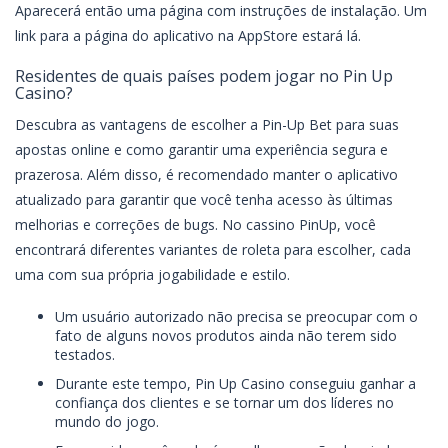
Aparecerá então uma página com instruções de instalação. Um
link para a página do aplicativo na AppStore estará lá.
Residentes de quais países podem jogar no Pin Up
Casino?
Descubra as vantagens de escolher a Pin-Up Bet para suas
apostas online e como garantir uma experiência segura e
prazerosa. Além disso, é recomendado manter o aplicativo
atualizado para garantir que você tenha acesso às últimas
melhorias e correções de bugs. No cassino PinUp, você
encontrará diferentes variantes de roleta para escolher, cada
uma com sua própria jogabilidade e estilo.
Um usuário autorizado não precisa se preocupar com o
fato de alguns novos produtos ainda não terem sido
testados.
Durante este tempo, Pin Up Casino conseguiu ganhar a
confiança dos clientes e se tornar um dos líderes no
mundo do jogo.