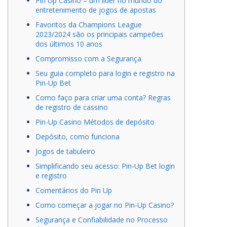
Pin Up Casino – um líder no mundo do
entretenimento de jogos de apostas
Favoritos da Champions League
2023/2024 são os principais campeões
dos últimos 10 anos
Compromisso com a Segurança
Seu guia completo para login e registro na
Pin-Up Bet
Como faço para criar uma conta? Regras
de registro de cassino
Pin-Up Casino Métodos de depósito
Depósito, como funciona
Jogos de tabuleiro
Simplificando seu acesso: Pin-Up Bet login
e registro
Comentários do Pin Up
Como começar a jogar no Pin-Up Casino?
Segurança e Confiabilidade no Processo