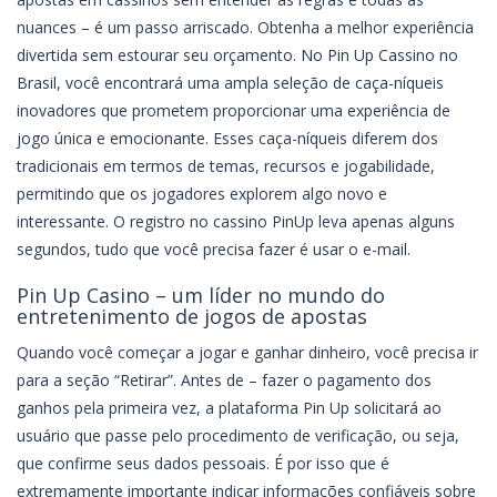
nuances – é um passo arriscado. Obtenha a melhor experiência
divertida sem estourar seu orçamento. No Pin Up Cassino no
Brasil, você encontrará uma ampla seleção de caça-níqueis
inovadores que prometem proporcionar uma experiência de
jogo única e emocionante. Esses caça-níqueis diferem dos
tradicionais em termos de temas, recursos e jogabilidade,
permitindo que os jogadores explorem algo novo e
interessante. O registro no cassino PinUp leva apenas alguns
segundos, tudo que você precisa fazer é usar o e-mail.
Pin Up Casino – um líder no mundo do
entretenimento de jogos de apostas
Quando você começar a jogar e ganhar dinheiro, você precisa ir
para a seção “Retirar”. Antes de – fazer o pagamento dos
ganhos pela primeira vez, a plataforma Pin Up solicitará ao
usuário que passe pelo procedimento de verificação, ou seja,
que confirme seus dados pessoais. É por isso que é
extremamente importante indicar informações confiáveis ​​sobre