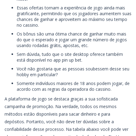
Essas ofertas tornam a experiência de jogo ainda mais
gratificante, permitindo que os jogadores aumentem suas
chances de ganhar e aproveitem ao máximo seu tempo
no cassino.
Os bônus são uma ótima chance de ganhar muito mais
do que o esperado e jogar um grande número de jogos
usando rodadas grátis, apostas, etc.
Sem dúvida, tudo que o site desktop oferece também
está disponível no app pin up bet.
Você não gostaria que as pessoas soubessem desse seu
hobby em particular?
Somente indivíduos maiores de 18 anos podem jogar, de
acordo com as regras da operadora do cassino.
A plataforma de jogo se destaca graças a sua sofisticada
campanha de promoção. Na verdade, todos os mesmos
métodos estão disponíveis para sacar dinheiro e para
depósitos. Portanto, você não deve ter dúvidas sobre a
confiabilidade desse processo. Na tabela abaixo você pode ver