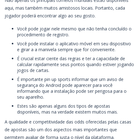
Não apenas os principais torneios mundiais estão disponíveis
aqui, mas também muitos amistosos locais. Portanto, cada
jogador poderá encontrar algo ao seu gosto.
Você pode jogar nele mesmo que não tenha concluído o
procedimento de registro.
Você pode instalar o aplicativo móvel em seu dispositivo
e girar a a manivela sempre que for conveniente.
É crucial estar ciente das regras e ter a capacidade de
calcular rapidamente seus pontos quando estiver jogando
jogos de cartas.
É importante pin up sports informar que um aviso de
segurança do Android pode aparecer para você
informando que a instalação pode ser perigosa para o
seu aparelho.
Estes são apenas alguns dos tipos de apostas
disponíveis, mas na verdade existem muitos mais.
A qualidade e competitividade das odds oferecidas pelas casas
de apostas são um dos aspectos mais importantes que
permitem avaliar de forma justa o nível da plataforma.