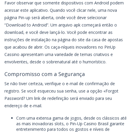
Favor observar que somente dispositivos com Android podem
acessar este aplicativo. Quando você clicar nele, uma nova
página Pin-up será aberta, onde você deve selecionar
“Download to Android”. Um arquivo apk começará então o
download, e você deve lançá-lo. Você pode encontrar as
instruções de instalação na página do site da casa de apostas
que acabou de abrir. Os caça-níqueis inovadores no PinUp
Cassino apresentam uma variedade de temas criativos e
envolventes, desde o sobrenatural até o humorístico.
Compromisso com a Segurança
Se não tiver certeza, verifique o e-mail de confirmação de
registro. Se você esqueceu sua senha, use a opção «Forgot
Password? Um link de redefinição será enviado para seu
endereço de e-mail.
Com uma extensa gama de jogos, desde os clássicos até
as mais inovadoras slots, o Pin-Up Casino Brasil garante
entretenimento para todos os gostos e níveis de