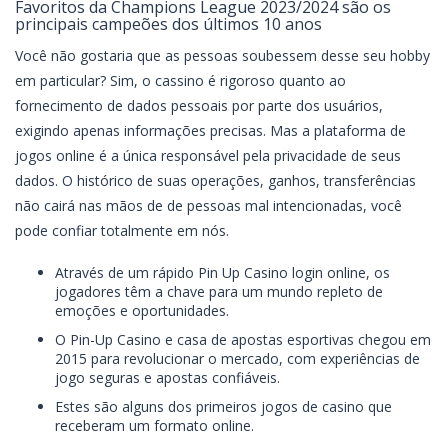
Favoritos da Champions League 2023/2024 são os
principais campeões dos últimos 10 anos
Você não gostaria que as pessoas soubessem desse seu hobby
em particular? Sim, o cassino é rigoroso quanto ao
fornecimento de dados pessoais por parte dos usuários,
exigindo apenas informações precisas. Mas a plataforma de
jogos online é a única responsável pela privacidade de seus
dados. O histórico de suas operações, ganhos, transferências
não cairá nas mãos de de pessoas mal intencionadas, você
pode confiar totalmente em nós.
Através de um rápido Pin Up Casino login online, os
jogadores têm a chave para um mundo repleto de
emoções e oportunidades.
O Pin-Up Casino e casa de apostas esportivas chegou em
2015 para revolucionar o mercado, com experiências de
jogo seguras e apostas confiáveis.
Estes são alguns dos primeiros jogos de casino que
receberam um formato online.