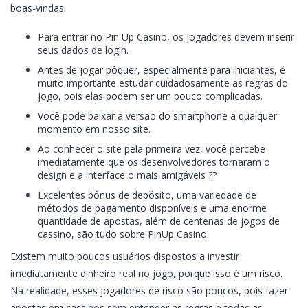
boas-vindas.
Para entrar no Pin Up Casino, os jogadores devem inserir
seus dados de login.
Antes de jogar pôquer, especialmente para iniciantes, é
muito importante estudar cuidadosamente as regras do
jogo, pois elas podem ser um pouco complicadas.
Você pode baixar a versão do smartphone a qualquer
momento em nosso site.
Ao conhecer o site pela primeira vez, você percebe
imediatamente que os desenvolvedores tornaram o
design e a interface o mais amigáveis ??
Excelentes bônus de depósito, uma variedade de
métodos de pagamento disponíveis e uma enorme
quantidade de apostas, além de centenas de jogos de
cassino, são tudo sobre PinUp Casino.
Existem muito poucos usuários dispostos a investir
imediatamente dinheiro real no jogo, porque isso é um risco.
Na realidade, esses jogadores de risco são poucos, pois fazer
apostas em cassinos sem entender as regras e todas as