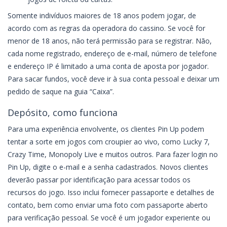
Somente indivíduos maiores de 18 anos podem jogar, de
acordo com as regras da operadora do cassino. Se você for
menor de 18 anos, não terá permissão para se registrar. Não,
cada nome registrado, endereço de e-mail, número de telefone
e endereço IP é limitado a uma conta de aposta por jogador.
Para sacar fundos, você deve ir à sua conta pessoal e deixar um
pedido de saque na guia “Caixa”.
Depósito, como funciona
Para uma experiência envolvente, os clientes Pin Up podem
tentar a sorte em jogos com croupier ao vivo, como Lucky 7,
Crazy Time, Monopoly Live e muitos outros. Para fazer login no
Pin Up, digite o e-mail e a senha cadastrados. Novos clientes
deverão passar por identificação para acessar todos os
recursos do jogo. Isso inclui fornecer passaporte e detalhes de
contato, bem como enviar uma foto com passaporte aberto
para verificação pessoal. Se você é um jogador experiente ou