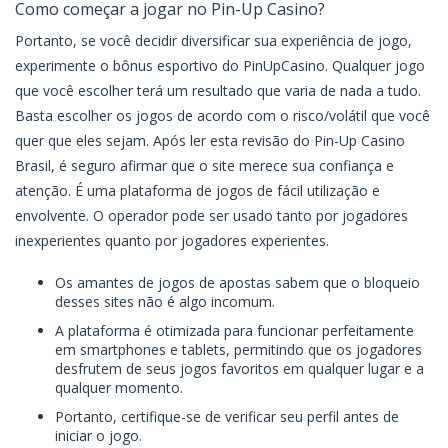
Como começar a jogar no Pin-Up Casino?
Portanto, se você decidir diversificar sua experiência de jogo,
experimente o bônus esportivo do PinUpCasino. Qualquer jogo
que você escolher terá um resultado que varia de nada a tudo.
Basta escolher os jogos de acordo com o risco/volátil que você
quer que eles sejam. Após ler esta revisão do Pin-Up Casino
Brasil, é seguro afirmar que o site merece sua confiança e
atenção. É uma plataforma de jogos de fácil utilização e
envolvente. O operador pode ser usado tanto por jogadores
inexperientes quanto por jogadores experientes.
Os amantes de jogos de apostas sabem que o bloqueio
desses sites não é algo incomum.
A plataforma é otimizada para funcionar perfeitamente
em smartphones e tablets, permitindo que os jogadores
desfrutem de seus jogos favoritos em qualquer lugar e a
qualquer momento.
Portanto, certifique-se de verificar seu perfil antes de
iniciar o jogo.