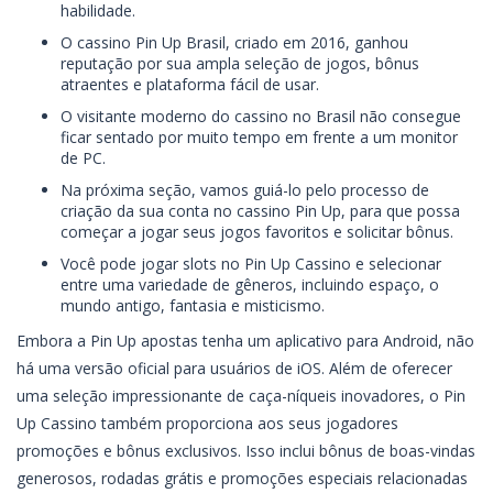
habilidade.
O cassino Pin Up Brasil, criado em 2016, ganhou
reputação por sua ampla seleção de jogos, bônus
atraentes e plataforma fácil de usar.
O visitante moderno do cassino no Brasil não consegue
ficar sentado por muito tempo em frente a um monitor
de PC.
Na próxima seção, vamos guiá-lo pelo processo de
criação da sua conta no cassino Pin Up, para que possa
começar a jogar seus jogos favoritos e solicitar bônus.
Você pode jogar slots no Pin Up Cassino e selecionar
entre uma variedade de gêneros, incluindo espaço, o
mundo antigo, fantasia e misticismo.
Embora a Pin Up apostas tenha um aplicativo para Android, não
há uma versão oficial para usuários de iOS. Além de oferecer
uma seleção impressionante de caça-níqueis inovadores, o Pin
Up Cassino também proporciona aos seus jogadores
promoções e bônus exclusivos. Isso inclui bônus de boas-vindas
generosos, rodadas grátis e promoções especiais relacionadas