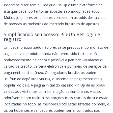
Podemos dizer sem dúvida que Pin-Up é uma plataforma de
alta qualidade, portanto, as apostas são apropriadas aqui.
Muitos jogadores experientes consideram as odds desta casa
de apostas as melhores do mercado brasileiro de apostas.
Simplificando seu acesso: Pin-Up Bet login e
registro
Um usuário autorizado não precisa se preocupar com o fato de
alguns novos produtos ainda não terem sido testados. O
reabastecimento da conta é possível a partir de liquidação ou
cartão de crédito, carteira eletrônica e por meio de serviços de
pagamento instantâneo. Os jogadores brasileiros podem
usufruir de depósitos via PIX, o sistema de pagamento mais
popular do país. A página inicial do cassino Pin Up dá as boas-
vindas aos visitantes com iluminação deslumbrante, visuais
adoráveis e som realista. As porções mais cruciais do site estão
localizadas no topo, as melhores slots estão listadas no meio, e
os participantes e vencedores podem ser encontrados nas