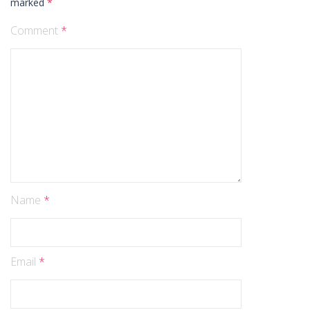
marked
*
Comment
*
Name
*
Email
*