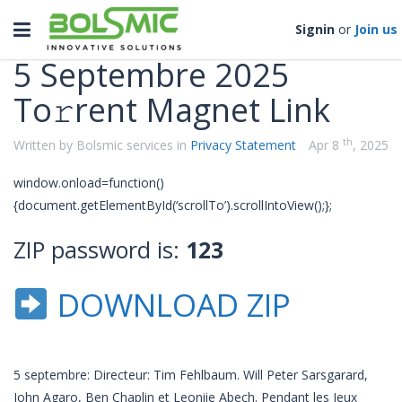
Categories
Toggle
Signin
or
Join us
navigation
5 Septembre 2025
To𝚛rent Magnet Link
th
Written by Bolsmic services in
Privacy Statement
Apr 8
, 2025
window.onload=function()
{document.getElementById(‘scrollTo’).scrollIntoView();};
ZIP password is:
123
DOWNLOAD ZIP
5 septembre: Directeur: Tim Fehlbaum. Will Peter Sarsgarard,
John Agaro, Ben Chaplin et Leoniie Abech. Pendant les Jeux